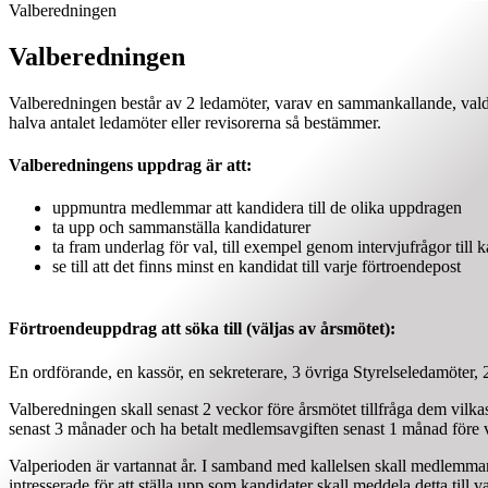
Valberedningen
Valberedningen
Valberedningen består av 2 ledamöter, varav en sammankallande, vald
halva antalet ledamöter eller revisorerna så bestämmer.
Valberedningens uppdrag är att:
uppmuntra medlemmar att kandidera till de olika uppdragen
ta upp och sammanställa kandidaturer
ta fram underlag för val, till exempel genom intervjufrågor till 
se till att det finns minst en kandidat till varje förtroendepost
Förtroendeuppdrag att söka till (väljas av årsmötet):
En ordförande, en kassör, en sekreterare, 3 övriga Styrelseledamöter, 2
Valberedningen skall senast 2 veckor före årsmötet tillfråga dem vilk
senast 3 månader och ha betalt medlemsavgiften senast 1 månad före v
Valperioden är vartannat år. I samband med kallelsen skall medlemmarn
intresserade för att ställa upp som kandidater skall meddela detta ti