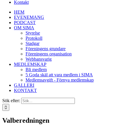
Kontakt
HEM
EVENEMANG
PODCAST
OM SIMA
Styrelse
Protokoll
Stadgar
Föreningens grundare
Föreningens organisation
Webbansvarig
MEDLEMSKAP
Bli medlem
5 Goda skäl att vara medlem i SIMA
Medlemsavgift - Förnya medlemskap
GALLERI
KONTAKT
Sök efter:
Valberedningen