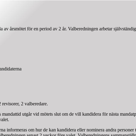
a av årsmötet för en period av 2 år. Valberedningen arbetar självständ
kandidaterna
 revisorer, 2 valberedare.
as mandattid utgår vid mötets slut om de vill kandidera för nästa mand
alet.
a informeras om hur de kan kandidera eller nominera andra personer til
ll valberedningen senast 2 veckor före valet. Valberedningens sammanstä