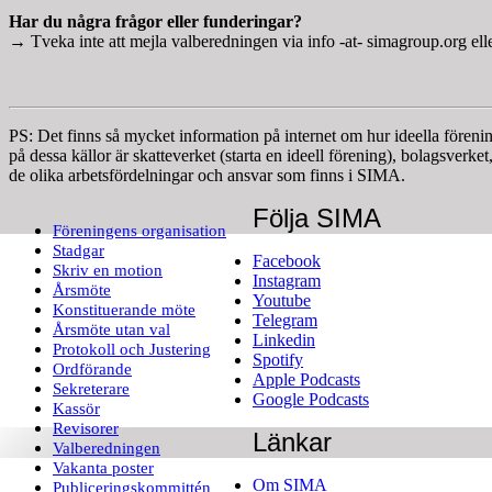
Har du några frågor eller funderingar?
→ Tveka inte att mejla valberedningen via info -at- simagroup.org ell
PS: Det finns så mycket information på internet om hur ideella förening
på dessa källor är skatteverket (starta en ideell förening), bolagsve
de olika arbetsfördelningar och ansvar som finns i SIMA.
Följa SIMA
Föreningens organisation
Stadgar
Facebook
Skriv en motion
Instagram
Årsmöte
Youtube
Konstituerande möte
Telegram
Årsmöte utan val
Linkedin
Protokoll och Justering
Spotify
Ordförande
Apple Podcasts
Sekreterare
Google Podcasts
Kassör
Revisorer
Länkar
Valberedningen
Vakanta poster
Om SIMA
Publiceringskommittén