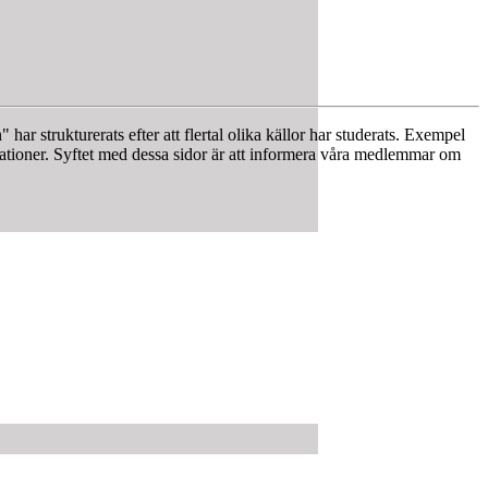
ar strukturerats efter att flertal olika källor har studerats. Exempel
isationer. Syftet med dessa sidor är att informera våra medlemmar om