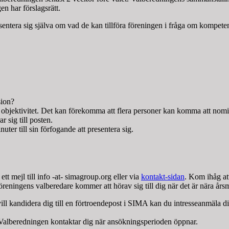
n har förslagsrätt.
sentera sig själva om vad de kan tillföra föreningen i fråga om kompeten
sion?
 objektivitet. Det kan förekomma att flera personer kan komma att nom
 sig till posten.
uter till sin förfogande att presentera sig.
tt mejl till info -at- simagroup.org eller via
kontakt-sidan
. Kom ihåg att
eningens valberedare kommer att hörav sig till dig när det är nära års
ill kandidera dig till en förtroendepost i SIMA kan du intresseanmäla dig 
ll. Valberedningen kontaktar dig när ansökningsperioden öppnar.