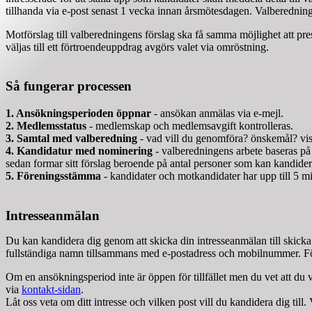
tillhanda via e-post senast 1 vecka innan årsmötesdagen. Valberedninge
Motförslag till valberedningens förslag ska få samma möjlighet att pre
väljas till ett förtroendeuppdrag avgörs valet via omröstning.
Så fungerar processen
1. Ansökningsperioden öppnar
- ansökan anmälas via e-mejl.
2. Medlemsstatus
- medlemskap och medlemsavgift kontrolleras.
3. Samtal med valberedning
- vad vill du genomföra? önskemål? vi
4. Kandidatur med nominering
- valberedningens arbete baseras på
sedan formar sitt förslag beroende på antal personer som kan kandiderar
5. Föreningsstämma
- kandidater och motkandidater har upp till 5 min
Intresseanmälan
Du kan kandidera dig genom att skicka din intresseanmälan till skicka e
fullständiga namn tillsammans med e-postadress och mobilnummer. För
Om en ansökningsperiod inte är öppen för tillfället men du vet att du v
via
kontakt-sidan
.
Låt oss veta om ditt intresse och vilken post vill du kandidera dig ti