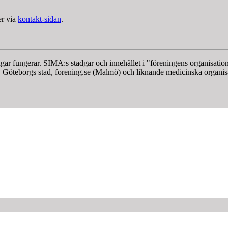
er via
kontakt-sidan
.
ar fungerar. SIMA:s stadgar och innehållet i "föreningens organisation" h
rket, Göteborgs stad, forening.se (Malmö) och liknande medicinska organ