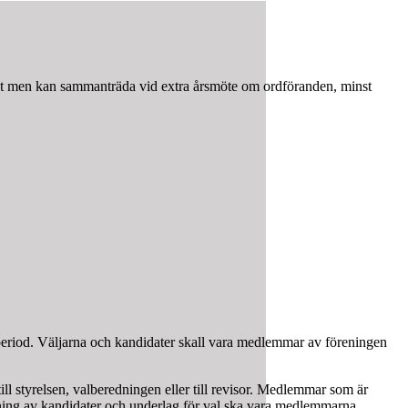
igt men kan sammanträda vid extra årsmöte om ordföranden, minst
atperiod. Väljarna och kandidater skall vara medlemmar av föreningen
l styrelsen, valberedningen eller till revisor. Medlemmar som är
llning av kandidater och underlag för val ska vara medlemmarna