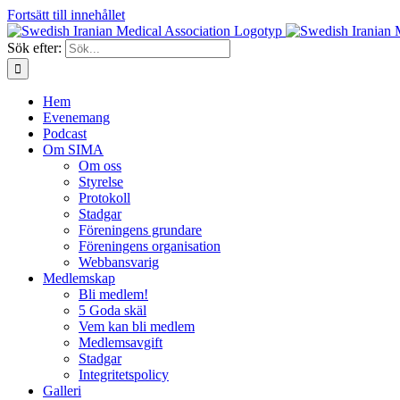
Fortsätt till innehållet
Sök efter:
Hem
Evenemang
Podcast
Om SIMA
Om oss
Styrelse
Protokoll
Stadgar
Föreningens grundare
Föreningens organisation
Webbansvarig
Medlemskap
Bli medlem!
5 Goda skäl
Vem kan bli medlem
Medlemsavgift
Stadgar
Integritetspolicy
Galleri