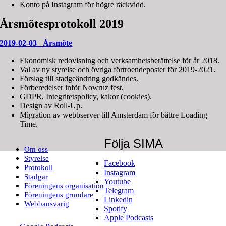
Konto på Instagram för högre räckvidd.
Årsmötesprotokoll 2019
2019-02-03_ Årsmöte
Ekonomisk redovisning och verksamhetsberättelse för år 2018.
Val av ny styrelse och övriga förtroendeposter för 2019-2021.
Förslag till stadgeändring godkändes.
Förberedelser inför Nowruz fest.
GDPR, Integritetspolicy, kakor (cookies).
Design av Roll-Up.
Migration av webbserver till Amsterdam för bättre Loading
Time.
Följa SIMA
Om oss
Styrelse
Facebook
Protokoll
Instagram
Stadgar
Youtube
Föreningens organisation
Telegram
Föreningens grundare
Linkedin
Webbansvarig
Spotify
Apple Podcasts