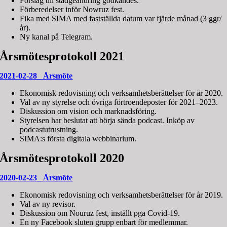
Förslag till stadgeändring godkändes.
Förberedelser inför Nowruz fest.
Fika med SIMA med fastställda datum var fjärde månad (3 ggr/
år).
Ny kanal på Telegram.
Årsmötesprotokoll 2021
2021-02-28_ Årsmöte
Ekonomisk redovisning och verksamhetsberättelser för år 2020.
Val av ny styrelse och övriga förtroendeposter för 2021–2023.
Diskussion om vision och marknadsföring.
Styrelsen har beslutat att börja sända podcast. Inköp av
podcastutrustning.
SIMA:s första digitala webbinarium.
Årsmötesprotokoll 2020
2020-02-23_ Årsmöte
Ekonomisk redovisning och verksamhetsberättelser för år 2019.
Val av ny revisor.
Diskussion om Nouruz fest, inställt pga Covid-19.
En ny Facebook sluten grupp enbart för medlemmar.