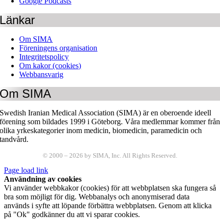
Google Podcasts
Länkar
Om SIMA
Föreningens organisation
Integritetspolicy
Om kakor (cookies)
Webbansvarig
Om SIMA
Swedish Iranian Medical Association (SIMA) är en oberoende ideell
förening som bildades 1999 i Göteborg. Våra medlemmar kommer frå
olika yrkeskategorier inom medicin, biomedicin, paramedicin och
tandvård.
© 2000 –
2026
by SIMA, Inc. All Rights Reserved.
Page load link
Användning av cookies
Vi använder webbkakor (cookies) för att webbplatsen ska fungera så
bra som möjligt för dig. Webbanalys och anonymiserad data
används i syfte att löpande förbättra webbplatsen. Genom att klicka
på "Ok" godkänner du att vi sparar cookies.