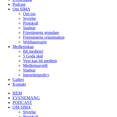
Podcast
Om SIMA
Om oss
Styrelse
Protokoll
Stadgar
Föreningens grundare
Föreningens organisation
Webbansvarig
Medlemskap
Bli medlem!
5 Goda skäl
Vem kan bli medlem
Medlemsavgift
Stadgar
Integritetspolicy
Galleri
Kontakt
HEM
EVENEMANG
PODCAST
OM SIMA
Styrelse
Protokoll