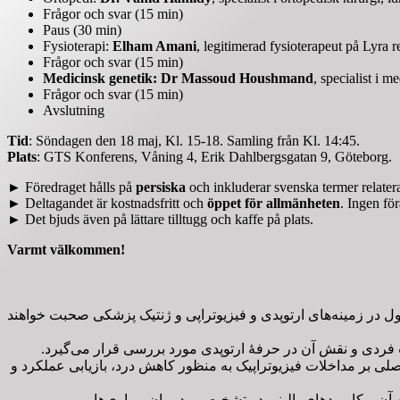
Frågor och svar (15 min)
Paus (30 min)
Fysioterapi:
Elham Amani
, legitimerad fysioterapeut på Lyra 
Frågor och svar (15 min)
Medicinsk genetik: Dr Massoud Houshmand
, specialist i 
Frågor och svar (15 min)
Avslutning
Tid
: Söndagen den 18 maj, Kl. 15-18. Samling från Kl. 14:45.
Plats
: GTS Konferens, Våning 4, Erik Dahlbergsgatan 9, Göteborg.
► Föredraget hålls på
persiska
och inkluderar svenska termer relatera
► Deltagandet är kostnadsfritt och
öppet för allmänheten
. Ingen fö
► Det bjuds även på lättare tilltugg och kaffe på plats.
Varmt välkommen!
مینار در مورد موضوعات متداول در زمینه‌های ارتوپدی و فیزیوتراپی و ژنتیک پزشکی صحبت خواهند
مت فردی و نقش آن در حرفهٔ ارتوپدی مورد بررسی قرار می‌گیرد
صلی بر مداخلات فیزیوتراپیک به منظور کاهش درد، بازیابی عملکرد و
م آن و کاربردهای بالینی در تشخیص و درمان بیماری‌ها