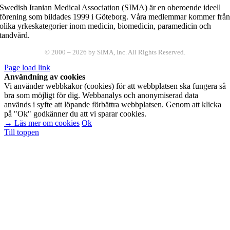
Swedish Iranian Medical Association (SIMA) är en oberoende ideell
förening som bildades 1999 i Göteborg. Våra medlemmar kommer frå
olika yrkeskategorier inom medicin, biomedicin, paramedicin och
tandvård.
© 2000 –
2026
by SIMA, Inc. All Rights Reserved.
Page load link
Användning av cookies
Vi använder webbkakor (cookies) för att webbplatsen ska fungera så
bra som möjligt för dig. Webbanalys och anonymiserad data
används i syfte att löpande förbättra webbplatsen. Genom att klicka
på "Ok" godkänner du att vi sparar cookies.
→ Läs mer om cookies
Ok
Till toppen