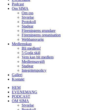
Podcast
Om SIMA
Om oss
Styrelse
Protokoll
Stadgar
Föreningens grundare
Föreningens organisation
Webbansvarig
Medlemskap
Bli medlem!
5 Goda skäl
Vem kan bli medlem
Medlemsavgift
Stadgar
Integritetspolicy
Galleri
Kontakt
HEM
EVENEMANG
PODCAST
OM SIMA
Styrelse
Protokoll