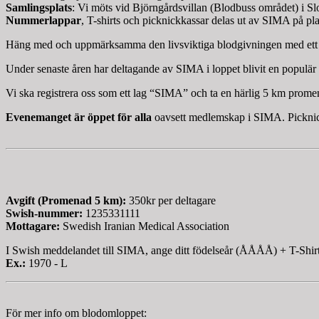
Samlingsplats
: Vi möts vid Björngårdsvillan (Blodbuss området) i S
Nummerlappar
, T-shirts och picknickkassar delas ut av SIMA på pla
Häng med och uppmärksamma den livsviktiga blodgivningen med ett hä
Under senaste åren har deltagande av SIMA i loppet blivit en populä
Vi ska registrera oss som ett lag “SIMA” och ta en härlig 5 km prome
Evenemanget är öppet för alla
oavsett medlemskap i SIMA. Picknic
Avgift (Promenad 5 km):
350kr per deltagare
Swish-nummer:
1235331111
Mottagare:
Swedish Iranian Medical Association
I Swish meddelandet till SIMA, ange ditt födelseår (ÅÅÅÅ) + T-Shi
Ex.:
1970 - L
För mer info om blodomloppet: