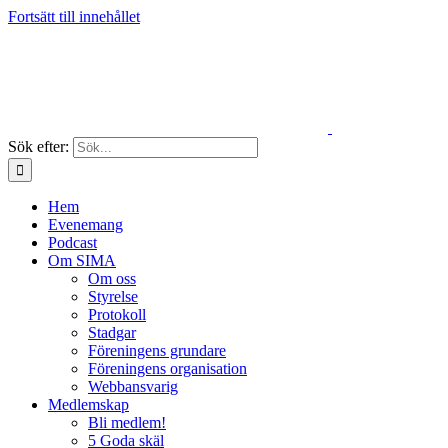
Fortsätt till innehållet
Sök efter:
Hem
Evenemang
Podcast
Om SIMA
Om oss
Styrelse
Protokoll
Stadgar
Föreningens grundare
Föreningens organisation
Webbansvarig
Medlemskap
Bli medlem!
5 Goda skäl