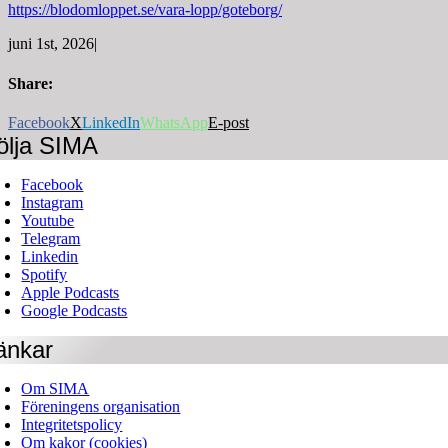
https://blodomloppet.se/vara-lopp/goteborg/
juni 1st, 2026
|
Share:
Facebook
X
LinkedIn
WhatsApp
E-post
ölja SIMA
Facebook
Instagram
Youtube
Telegram
Linkedin
Spotify
Apple Podcasts
Google Podcasts
änkar
Om SIMA
Föreningens organisation
Integritetspolicy
Om kakor (cookies)