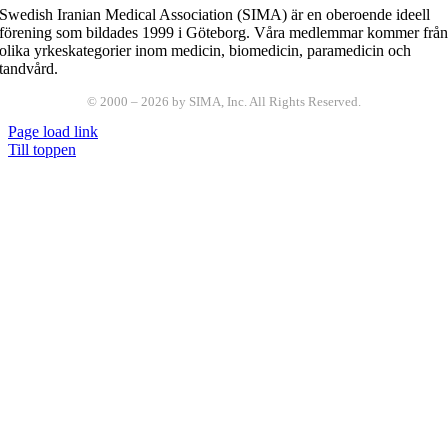
Swedish Iranian Medical Association (SIMA) är en oberoende ideell
förening som bildades 1999 i Göteborg. Våra medlemmar kommer frå
olika yrkeskategorier inom medicin, biomedicin, paramedicin och
tandvård.
© 2000 –
2026
by SIMA, Inc. All Rights Reserved.
Page load link
Till toppen