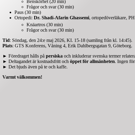
Benskörhet (20 min)
Frågor och svar (30 min)
Paus (30 min)
Ortopedi:
Dr. Shadi-Afarin Ghassemi
, ortopedöverläkare, P
Knäartros (30 min)
Frågor och svar (30 min)
Tid
: Söndag, den 24:e maj 2026, KI. 15-18 (samling från kl. 14:45).
Plats
: GTS Konferens, Våning 4, Erik Dahlbergsgatan 9, Göteborg.
► Föredraget hålls på
persiska
och inkluderar svenska termer relatera
► Deltagandet är kostnadsfritt och
öppet för allmänheten
. Ingen fö
► Det bjuds även på te och kaffe.
Varmt välkommen!