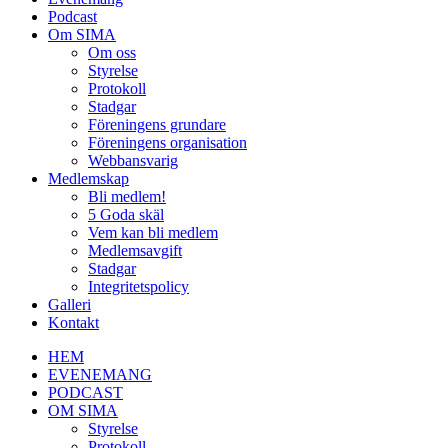
Podcast
Om SIMA
Om oss
Styrelse
Protokoll
Stadgar
Föreningens grundare
Föreningens organisation
Webbansvarig
Medlemskap
Bli medlem!
5 Goda skäl
Vem kan bli medlem
Medlemsavgift
Stadgar
Integritetspolicy
Galleri
Kontakt
HEM
EVENEMANG
PODCAST
OM SIMA
Styrelse
Protokoll